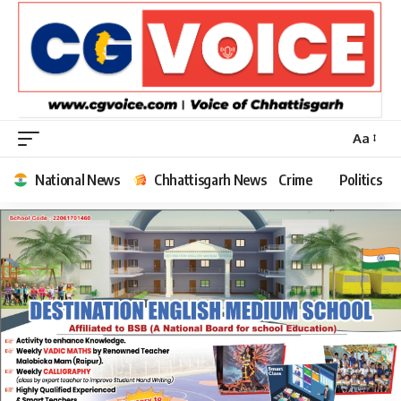
Aa
Font
Resizer
National News
Chhattisgarh News
Crime
Politics