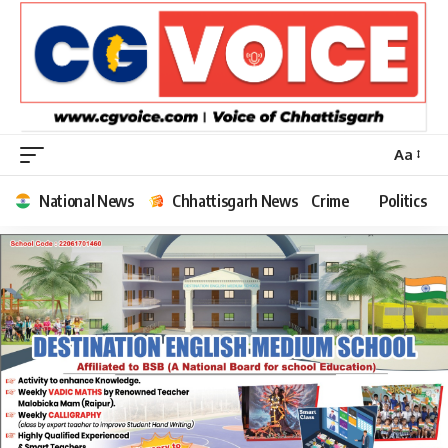
Aa
Font
Resizer
National News
Chhattisgarh News
Crime
Politics