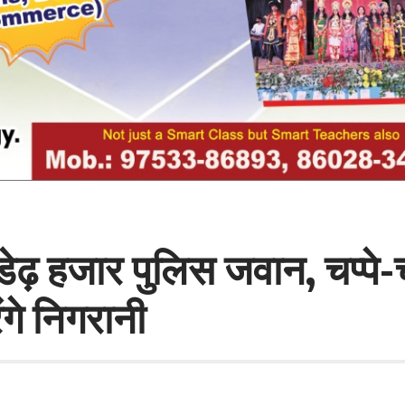
ढ़ हजार पुलिस जवान, चप्पे-चप
े निगरानी