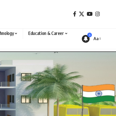
hnology
Education & Career
6
Aa
Font
Resizer