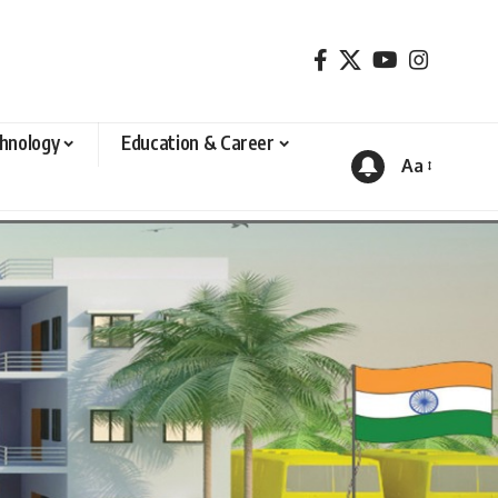
hnology
Education & Career
Aa
Font
Resizer