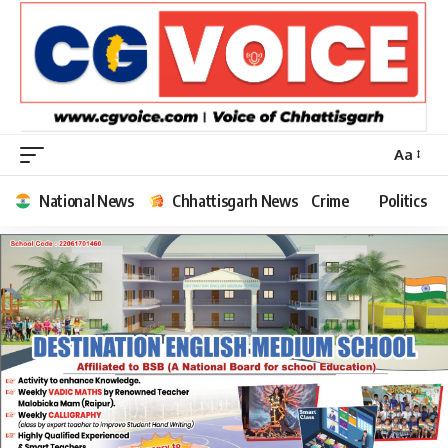
Aa
Font
Resizer
National News
Chhattisgarh News
Crime
Politics