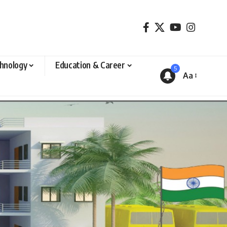
hnology
Education & Career
5
Aa
Font
Resizer