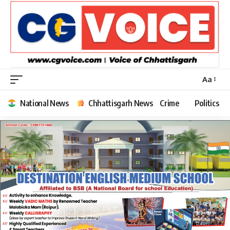
Aa
Font
Resizer
National News
Chhattisgarh News
Crime
Politics