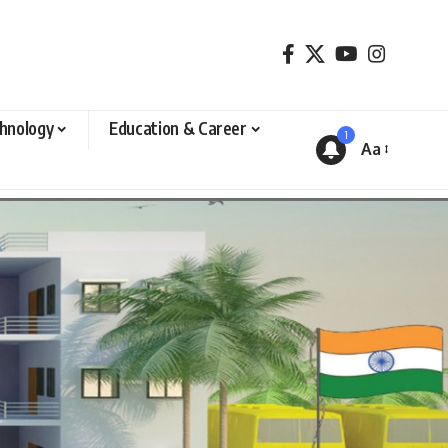
hnology
Education & Career
1
Aa
Font
Resizer