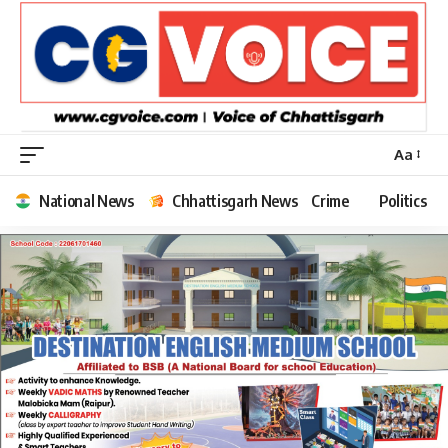
Aa
Font
Resizer
National News
Chhattisgarh News
Crime
Politics