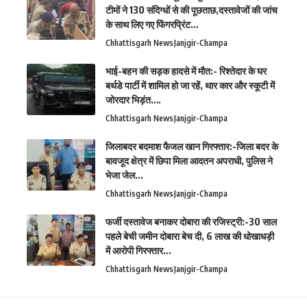
टीमों ने 130 संदिग्धों से की पूछताछ,दस्तावेजों की जांच
के साथ लिए गए फिंगरप्रिंट…
Chhattisgarh News
Janjgir-Champa
भाई-बहन की सड़क हादसे में मौत:- रिश्तेदार के घर
बर्थडे पार्टी में शामिल हो जा रहें, थार कार और स्कूटी में
जोरदार भिड़ंत….
Chhattisgarh News
Janjgir-Champa
जिलाबदर बदमाश फैजल खान गिरफ्तार:-जिला बदर के
बावजूद क्षेत्र में छिपा मिला आदतन अपराधी, पुलिस ने
भेजा जेल…
Chhattisgarh News
Janjgir-Champa
फर्जी दस्तावेज बनाकर दोबारा की रजिस्ट्री:-30 साल
पहले बेची जमीन दोबारा बेच दी, 6 लाख की धोखाधड़ी
में आरोपी गिरफ्तार…
Chhattisgarh News
Janjgir-Champa