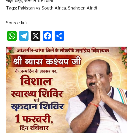
सईम अयूब, सलमान अली आगा
Tags:
Pakistan vs South Africa
,
Shaheen Afridi
Source link
WhatsApp
Telegram
X
Facebook
Share