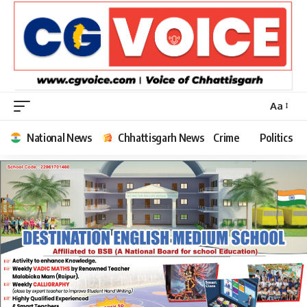
Aa
Font
Resizer
National News
Chhattisgarh News
Crime
Politics